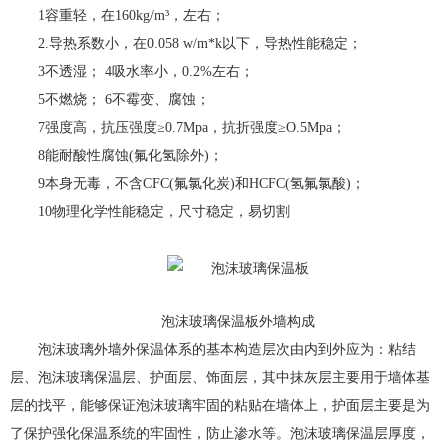
1容重轻，在160kg/m³，左右；
2.导热系数小，在0.058 w/m*k以下，导热性能稳定；
3不透湿； 4吸水率小，0.2%左右；
5不燃烧； 6不霉变、腐蚀；
7强度高，抗压强度≥0.7Mpa，抗折强度≥O.5Mpa；
8能耐酸性腐蚀(氟化氢除外)；
9本身无毒，不含CFC(氟氯化炭)和HCFC(氢氟氯酸)；
10物理化学性能稳定，尺寸稳定，易切割
泡沫玻璃保温板外墙构成
泡沫玻璃外墙外保温体系的基本构造层次由内到外应为：粘结
层、泡沫玻璃保温层、护面层、饰面层，其中抹灰层主要用于墙体基
层的找平，能够保证泡沫玻璃牢固的粘贴在墙体上，护面层主要是为
了保护强化保温系统的牢固性，防止渗水等。泡沫玻璃保温层厚度，