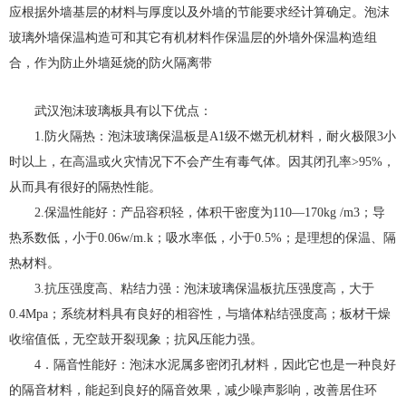
应根据外墙基层的材料与厚度以及外墙的节能要求经计算确定。泡沫
玻璃外墙保温构造可和其它有机材料作保温层的外墙外保温构造组
合，作为防止外墙延烧的防火隔离带
武汉泡沫玻璃板具有以下优点：
1.防火隔热：泡沫玻璃保温板是A1级不燃无机材料，耐火极限3小
时以上，在高温或火灾情况下不会产生有毒气体。因其闭孔率>95%，
从而具有很好的隔热性能。
2.保温性能好：产品容积轻，体积干密度为110—170kg /m3；导
热系数低，小于0.06w/m.k；吸水率低，小于0.5%；是理想的保温、隔
热材料。
3.抗压强度高、粘结力强：泡沫玻璃保温板抗压强度高，大于
0.4Mpa；系统材料具有良好的相容性，与墙体粘结强度高；板材干燥
收缩值低，无空鼓开裂现象；抗风压能力强。
4．隔音性能好：泡沫水泥属多密闭孔材料，因此它也是一种良好
的隔音材料，能起到良好的隔音效果，减少噪声影响，改善居住环