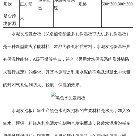
应用范
外墙保温系
形状
正方形
规格
600*300,300*300
围
统
是否跨
否
境货源
水泥发泡复合板（又名硫铝酸盐多孔保温板或无机多孔保温板）
是一种新型防火节能材料，本品为多孔轻质材料，水泥发
泡
保温板具
有保温性能好，A级不燃等特点，符合《民用建筑保温系统及外墙防
火暂行规定》的要求。其基本原理是利用水泥的不燃及混凝土中大量
的封闭气孔达到防火、轻质、保温的效果。
水泥发泡板厂家生产
黑色水泥发泡板的
主要材料是水泥，加入双
氧水、硬钙、粉煤灰和水泥发泡剂融合发泡而成，轻质水泥发泡板多