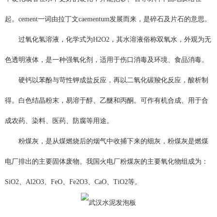
起。cement一词由拉丁文caementum发展而来，是碎石及片石的意思。
过氧化氢溶液，化学式为H2O2，其水溶液俗称双氧水，外观为无
色透明液体，是一种强氧化剂，适用于伤口消毒及环境、食品消毒。
硬钙以苯酚与苛性钾成盐反应，再以二氧化碳羧化反应，酸析制
得。白色结晶粉末，易溶于醇、乙醚和丙酮。可作有机合成、用于合
成农药、染料、医药、防腐等用途。
粉煤灰，是从煤燃烧后的烟气中收捕下来的细灰，粉煤灰是燃煤
电厂排出的主要固体废物。我国火电厂粉煤灰的主要氧化物组成为：
SiO2、Al2O3、FeO、Fe2O3、CaO、TiO2等。