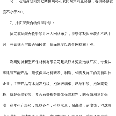
6）、在墙身阴阳角处两侧网格布双向绕角相互搭接，各侧搭接宽
度不小于200。
7、抹面层聚合物保温砂浆：
抹完底层聚合物砂浆并压入网格布后，待砂浆凝固至表面不粘手
时，开始抹面层聚合物砂浆，抹面厚度以盖住网格布为准。
鄂州海昶新型环保材料有限公司是武汉水泥发泡板厂家，专业从
事建筑节能产品、建筑保温材料研发、制造、销售及施工的高新科技
企业，主营产品有水泥发泡板、泡沫玻璃板、粘结砂浆、泡沫陶瓷
板、抗裂保温砂浆、复合石膏板等墙体保温材料，防火防潮隔音保
温，多年生产经验，规格齐全，价格实惠，耐高温，耐腐蚀，泡沫玻