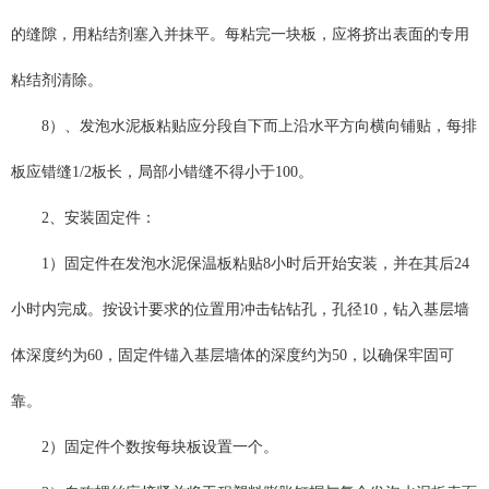
的缝隙，用粘结剂塞入并抹平。每粘完一块板，应将挤出表面的专用
粘结剂清除。
8）、发泡水泥板粘贴应分段自下而上沿水平方向横向铺贴，每排
板应错缝1/2板长，局部小错缝不得小于100。
2、安装固定件：
1）固定件在发泡水泥保温板粘贴8小时后开始安装，并在其后24
小时内完成。按设计要求的位置用冲击钻钻孔，孔径10，钻入基层墙
体深度约为60，固定件锚入基层墙体的深度约为50，以确保牢固可
靠。
2）固定件个数按每块板设置一个。