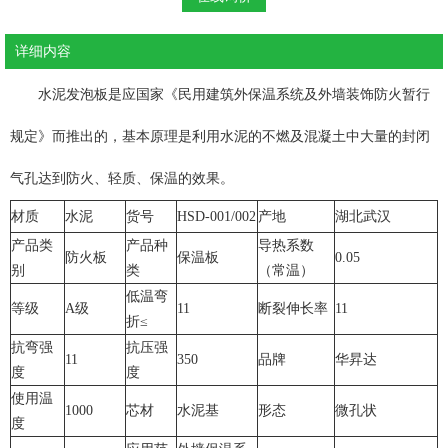
详细内容
水泥发泡板是应国家《民用建筑外保温系统及外墙装饰防火暂行
规定》而推出的，基本原理是利用水泥的不燃及混凝土中大量的封闭
气孔达到防火、轻质、保温的效果。
材质
水泥
货号
HSD-001/002
产地
湖北武汉
产品类
产品种
导热系数
防火板
保温板
0.05
别
类
（常温）
低温弯
等级
A级
11
断裂伸长率
11
折≤
抗弯强
抗压强
11
350
品牌
华昇达
度
度
使用温
1000
芯材
水泥基
形态
微孔状
度