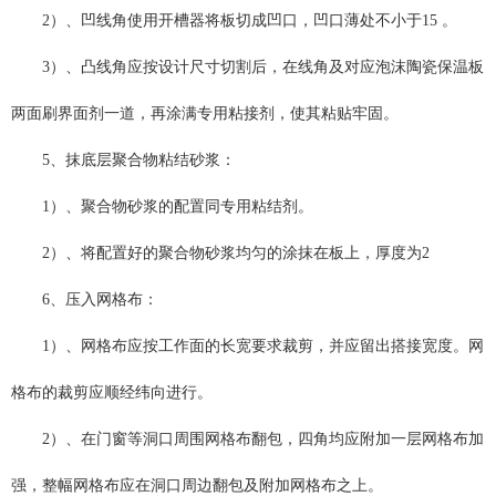
2）、凹线角使用开槽器将板切成凹口，凹口薄处不小于15 。
3）、凸线角应按设计尺寸切割后，在线角及对应
泡沫陶瓷保温板
两面刷界面剂一道，再涂满专用粘接剂，使其粘贴牢固。
5、抹底层聚合物
粘结砂浆
：
1）、聚合物砂浆的配置同专用粘结剂。
2）、将配置好的聚合物砂浆均匀的涂抹在板上，厚度为2
6、压入网格布：
1）、网格布应按工作面的长宽要求裁剪，并应留出搭接宽度。网
格布的裁剪应顺经纬向进行。
2）、在门窗等洞口周围网格布翻包，四角均应附加一层网格布加
强，整幅网格布应在洞口周边翻包及附加网格布之上。