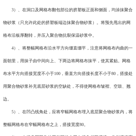
3）、在洞口及网格布翻包部位的挤塑板正面和侧面，均涂抹聚合
物砂浆（只允许此处的挤塑板端边抹聚合物砂浆）。将预先甩出的网
格布沿板厚翻转，并压入聚合物
抗裂保温砂浆
中。
4）、将整幅网格布沿水平方向绷直绷平，注意将网格布内曲的一
面朝里，用抹子由中间向上、下两边将网格布抹平，使其紧贴。网格
布水平方向搭接宽度不小于100，垂直方向搭接长度不小于80，搭接处
用聚合物砂浆补充底层砂浆的空缺处，不得使网格布皱褶、空鼓、翘
边。
5）、在凹凸线角处，应将窄幅网格布埋入底层聚合物砂浆内，将
整幅网格布在窄幅网格布之上，搭接宽度80。