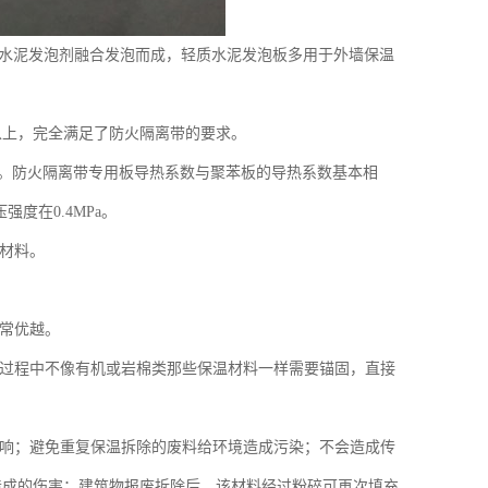
水泥发泡剂融合发泡而成，轻质水泥发泡板多用于外墙保温
℃以上，完全满足了防火隔离带的要求。
件。防火隔离带专用板导热系数与聚苯板的导热系数基本相
强度在0.4MPa。
材料。
非常优越。
过程中不像有机或岩棉类那些保温材料一样需要锚固，直接
影响；避免重复保温拆除的废料给环境造成污染；不会造成传
造成的伤害；建筑物报废拆除后，该材料经过粉碎可再次填充