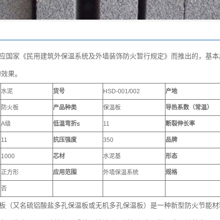
应国家《民用建筑外保温系统及外墙装饰防火暂行规定》而推出的，基本
的效果。
水泥
货号
HSD-001/002
产地
防火板
产品种类
保温板
导热系数（常温）
A级
低温弯折≤
11
断裂伸长率
11
抗压强度
350
品牌
1000
芯材
水泥基
形态
正方形
应用范围
外墙保温系统
规格
否
板（又名硫铝酸盐多孔保温板或无机多孔保温板）是一种新型防火节能材