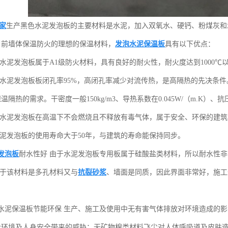
家
生产
黑色水泥发泡板的
主要材料是水泥，加入双氧水、硬钙、粉煤灰和
目前墙体保温防火的理想的保温材料，
发泡水泥保温板
具有以下优点：
 水泥发泡板属于A1级防火材料，具有良好的耐火性，耐火度达到1000
 水泥发泡板板闭孔率95%，高闭孔率减少对流传热，是高隔热的先决条
隔热的需求。干密度一般150kg/m3、导热系数在0.045W/（m.K）、抗压
 水泥发泡板在高温下不会燃烧且不释放有毒气体，属于安全、环保的建筑
水泥发泡板的使用寿命大于50年，与建筑的寿命能保持同步。
发泡板
耐水性好 由于水泥发泡板专用板属于硅酸盐类材料，所以耐水性
由于该材料是多孔材料又与
抗裂砂浆
、墙面是同质，因此界面非常好，施工
水泥保温板节能环保 生产、施工及使用中无有害气体排放对环境造成的
给环境及人身安全带来的威胁；无矿物棉类材料飞尘对人体呼吸道及皮肤