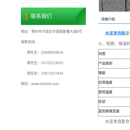
联系我们
详细介绍
地址：鄂州市华容区华容镇楚藩大道8号
水泥发泡板
是
销售热线：
火、轻质、保温
廖先生：15608629618
材质
黄先生：13720113553
产品类别
等级
周先生：13971627844
抗弯强度
网址：
www.ezhchb.com
使用温度
形状
是否跨境货源
水泥发泡复合